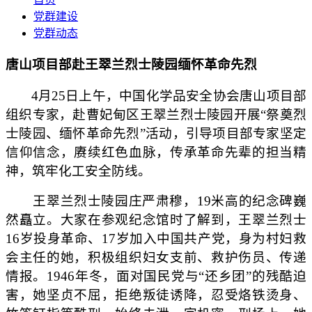
党群建设
党群动态
唐山项目部赴王翠兰烈士陵园缅怀革命先烈
4月25日上午，中国化学品安全协会唐山项目部
组织专家，赴曹妃甸区王翠兰烈士陵园开展“祭奠烈
士陵园、缅怀革命先烈”活动，引导项目部专家坚定
信仰信念，赓续红色血脉，传承革命先辈的担当精
神，筑牢化工安全防线。
王翠兰烈士陵园庄严肃穆，19米高的纪念碑巍
然矗立。大家在参观纪念馆时了解到，王翠兰烈士
16岁投身革命、17岁加入中国共产党，身为村妇救
会主任的她，积极组织妇女支前、救护伤员、传递
情报。1946年冬，面对国民党与“还乡团”的残酷迫
害，她坚贞不屈，拒绝叛徒诱降，忍受烙铁烫身、