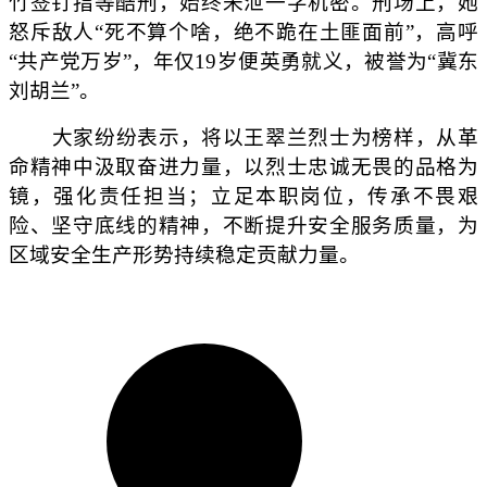
竹签钉指等酷刑，始终未泄一字机密。刑场上，她
怒斥敌人“死不算个啥，绝不跪在土匪面前”，高呼
“共产党万岁”，年仅19岁便英勇就义，被誉为“冀东
刘胡兰”。
大家纷纷表示，将以王翠兰烈士为榜样，从革
命精神中汲取奋进力量，以烈士忠诚无畏的品格为
镜，强化责任担当；立足本职岗位，传承不畏艰
险、坚守底线的精神，不断提升安全服务质量，为
区域安全生产形势持续稳定贡献力量。