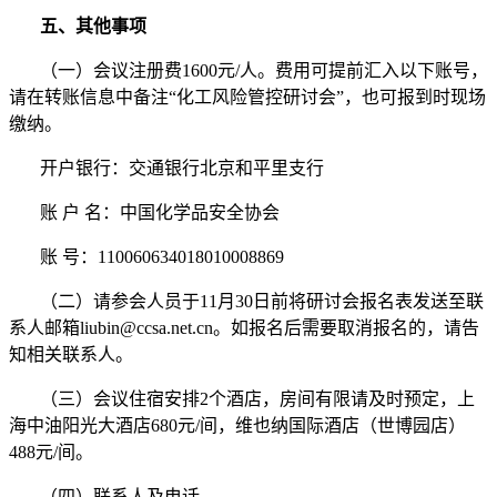
五、其他事项
（一）会议注册费1600元/人。费用可提前汇入以下账号，
请在转账信息中备注“化工风险管控研讨会”，也可报到时现场
缴纳。
开户银行：交通银行北京和平里支行
账 户 名：中国化学品安全协会
账 号：110060634018010008869
（二）请参会人员于11月30日前将研讨会报名表发送至联
系人邮箱liubin@ccsa.net.cn。如报名后需要取消报名的，请告
知相关联系人。
（三）会议住宿安排2个酒店，房间有限请及时预定，上
海中油阳光大酒店680元/间，维也纳国际酒店（世博园店）
488元/间。
（四）联系人及电话。