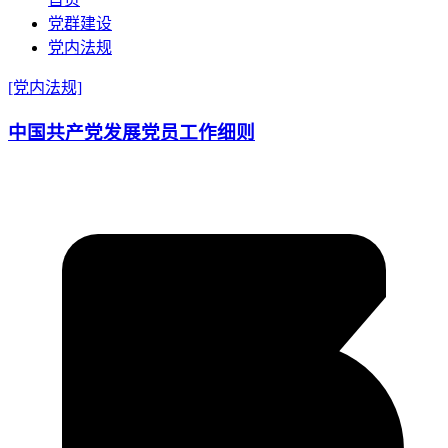
党群建设
党内法规
[党内法规]
中国共产党发展党员工作细则