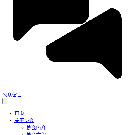
公众留言
首页
关于协会
协会简介
协会章程