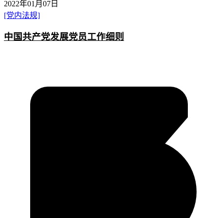
2022年01月07日
[党内法规]
中国共产党发展党员工作细则