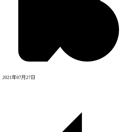
2021年07月27日