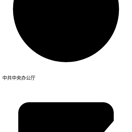
中共中央办公厅