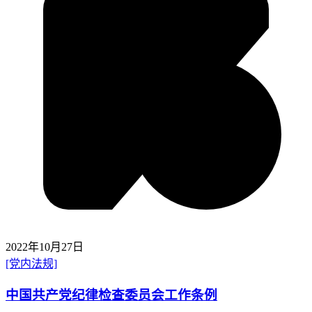
2022年10月27日
[党内法规]
中国共产党纪律检查委员会工作条例