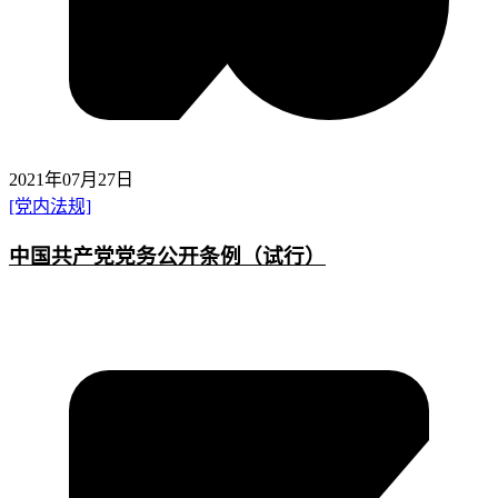
2021年07月27日
[党内法规]
中国共产党党务公开条例（试行）