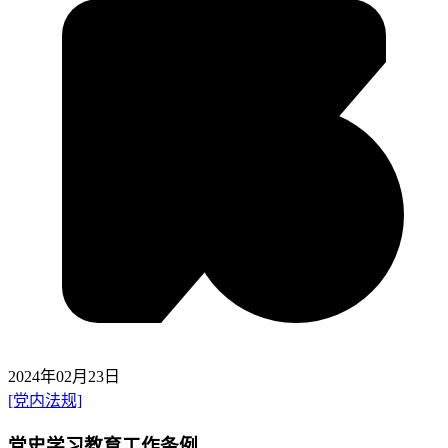
2024年02月23日
[党内法规]
党史学习教育工作条例