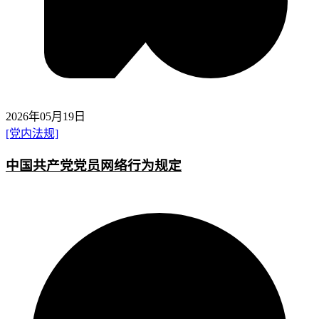
2026年05月19日
[党内法规]
中国共产党党员网络行为规定