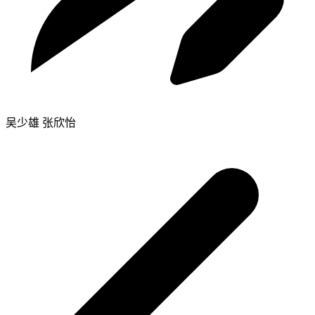
吴少雄 张欣怡