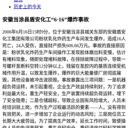
历史上的今天
安徽当涂县盾安化工“6·16”爆炸事故
2006年6月16日15时9分，位于安徽当涂县城关东部的安徽盾安
化工集团有限公司粉状乳化炸药生产车间发生爆炸，造成16人
死亡，24人受伤，直接财产损失606.66万元。事故的直接原因
是：粉状乳化炸药生产车间操作工发现胶体磨出料变慢，估计
有堵料现象，随即处理堵料故障，在排除故障过程中，导致一
号螺杆泵断料空转12分钟以上，残留在泵腔内的基质连续受机
械作用升温，以致发生爆炸，爆炸的巨大能量使厂房彻底摧
毁，其他设备被冲击波损毁。事故暴露出三项问题：一是机器
超负荷运转，未引起重视，企业生产效益持续利好，为了追求
利益最大化，重生产轻安全，生产装置持续超负荷运转，埋下
了安全隐患；二是仓储超标，导致企业固有风险增大，人员未
经培训就上岗，作为生产过程最活跃的要素——人，没有得到
有效把关，进一步增加了企业运行的动态风险；三是岗位员工
长期大大疲劳战，为了提高生产效率，延长工作时间，致使操
作人员的失误率频发。重生产轻安全、重经济效益轻科学管理