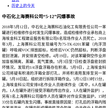
历史上的今天
中石化上海赛科公司“5·12”闪爆事故
2018年5月12日，中石化上海赛科石油化工有限责任公司一苯
罐进行检维修作业时发生闪爆事故，造成检维修作业承包商上
海埃金科工程建设服务有限公司6名现场作业人员死亡。2018
年3月，上海赛科公司发现编号为75-TK-0201苯罐（内浮顶
罐）呼吸阀VOC排放超标，检修后VOC仍然超标，判断浮盘
密封泄漏，并安排清空检修。4月19日，对该苯罐倒空作业并
加盲板隔离，蒸罐、氮气置换。5月3日至7日检查浮盘密封损
坏情况，发现约1/4浮盘浮箱存在积液。5月9日，上海埃金科
公司将疑有积液的浮箱全部打孔，并将积液用泵排至另一苯
罐。5月10日起，组织进行拆除浮箱作业。5月12日13时15分，
上海埃金科公司安排8名作业人员继续作业（其中，6人在罐
内，1人在罐外进行接受浮箱的传出作业，1人在罐外监护），
另有1名上海赛科公司操作人员在罐外对作业实施监护，15时
33分左右罐内发生闪爆。事故直接原因是：打孔后的浮箱内残
存苯液流出，在罐内形成爆炸性混合气体，由于作业人员使用