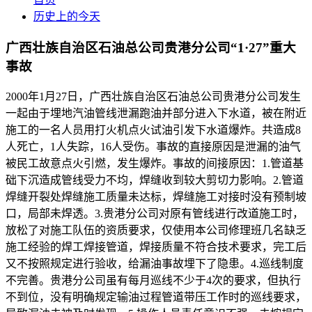
历史上的今天
广西壮族自治区石油总公司贵港分公司“1·27”重大
事故
2000年1月27日，广西壮族自治区石油总公司贵港分公司发生
一起由于埋地汽油管线泄漏跑油并部分进入下水道，被在附近
施工的一名人员用打火机点火试油引发下水道爆炸。共造成8
人死亡，1人失踪，16人受伤。事故的直接原因是泄漏的油气
被民工故意点火引燃，发生爆炸。事故的间接原因：1.管道基
础下沉造成管线受力不均，焊缝收到较大剪切力影响。2.管道
焊缝开裂处焊缝施工质量未达标，焊缝施工对接时没有预制坡
口，局部未焊透。3.贵港分公司对原有管线进行改道施工时，
放松了对施工队伍的资质要求，仅使用本公司修理班几名缺乏
施工经验的焊工焊接管道，焊接质量不符合技术要求，完工后
又不按照规定进行验收，给漏油事故埋下了隐患。4.巡线制度
不完善。贵港分公司虽有每月巡线不少于4次的要求，但执行
不到位，没有明确规定输油过程管道带压工作时的巡线要求，