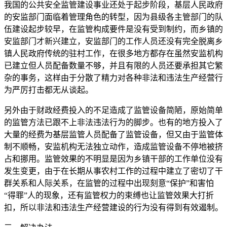
我国的公共安全监管建设事业还处于起步阶段，基层人民政府
的安监部门面临着管理角色的转型，因为县级各主管部门的队
伍建设起步较早，在监管构成要件是没有受到制约，而乡镇的
安监部门才新兴建立，安监部门的工作人员还没有完全脱离乡
镇人民政府传统的驻村工作，在很多地方都存在虽然安监机构
已建立但人员配备数量不够，并且有限的人员还要承担其它繁
杂的事务，这样由于分散了精力对各种非法和违法生产经营行
为严厉打击都无从谈起。
另外由于财政经费投入的不足造成了监管设备简陋，原始简单
的监管方法已跟不上非法违法行为的脚步。也有的地方投入了
大量的经费为基层监管人员配备了监管设备，但又由于监管体
制不顺畅，安监机构无法独立动作，造成监管设备不停地被挤
占和挪用。监管效果的不明显是因为乡镇干部的工作单位没有
发生变更，由于在长期从事农村工作的过程中建立了密切了干
群关系和人际关系，在监管的过程中出现刻意“保护”和害怕
“得罪”人的现象，还有监管权力的束缚也让监管效果大打折
扣，所以非法和违法生产经营建设的行为没有得到有效遏制。