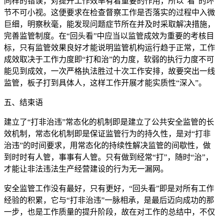
同样的错误，对提升工作效率有着重要的作用，所以“看”的环
节不可小视。这便要求在检查督察工作是否落实的过程中入微
巨细，明察秋毫，能发现问题症节所在并及时采取解决措施，
完善监管制度。在“回头看”中应当以监管成效为重要的考核目
标，只有监管效果良好才能说明监管机构运行趋于正常，工作
成效取决于工作力度即“打和治”的力度，软弱的执行力度不可
能见到成效，一次严格执法胜过十次工作安排，故要突出一线
监管，板子打到具体人，这样工作开展才能实质性“深入”。
五、结束语
建立了“打非治违”常态化的机制即是建立了公共安全监管的长
效机制，常态化机制即是保证监管行为的持久性，是对“打非
治违”的时间要求，用常态化的持续性解决监管的间歇性，做
到时时有人管，事事有人管。只有做到经常“打”，随时“治”，
才能让非法违法生产经营建设的行为无一漏网。
安全监管工作没有最好，只有更好，“回头看”即是对所有工作
经验的积累，它与“打非治违”一脉相承，是最后迈向成功的那
一步，也是工作质量的提升阶段，故在对工作的总结中，不仅