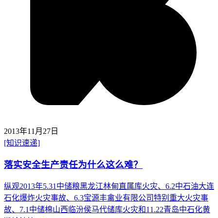
2013年11月27日
[知识速递]
落实安全生产责任为什么这么难？
纵观2013年5.31中储粮黑龙江林甸直属库火灾、6.2中石油大连
石化爆炸火灾事故、6.3宝源丰禽业有限公司特别重大火灾事
故、7.1中储棉山西临汾侯马代储库火灾和11.22青岛中石化黄