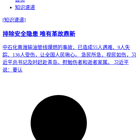
知识速递
[知识速递]
排除安全隐患 唯有革故鼎新
中石化黄潍输油管线爆燃的事故，已造成55人遇难、9人失
踪、136人受伤，让全国人民揪心。 急民所急，视民如伤，习
近平总书记及时赶赴青岛，慰勉伤者和逝者家属。 习近平
说：要认