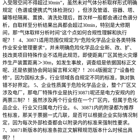
入受限空间不得超过30min”，虽然未对气体分析取样形式明确
规定（色谱或便携式气体检测仪），但涉及管道、容器、塔、
罐等经隔离、置换、清洗处理后，首次样一般都会通过色谱分
析，自取样至分析结果出具都会超过30min，特别是大修期
间，那“气体取样分析时间”这个点如何合规性理解和执行
呢？！ 4、30871适用范围仅规定为“危险化学品企业各类特殊
作业安全管理要求”，并未明确危险化学品企业新、改、扩、
技改类项目特殊作业不适用此规范，即使距离厂区其他火灾爆
炸生产装置距离＞30m，如发生事故，调查组是依据国标正文
呢、还是依据协会网站留言释义呢？！2014版圈定了“设备检
修”，因为国标太多，行业领域各自规定不同的标准，孰对孰
错不好界定。 5、企业性质属于危险化学品企业，整个厂区又
涉及电厂，那电厂特殊作业是执行30871呢还是电力安规内的
两票三制？！虽然涉及两个行业但在一个厂区内，但属于危化
品企业、行业又归属电力行业。 6、30871内的附录都为推荐
性标准，那关于票据一式几联，是否可以根据企业实际情况制
定，因为每次外部检查都会以附录内的标准来强制性要求。
7、30871新版本的标准条款正文解释规范版本什么时候出具
啊？！